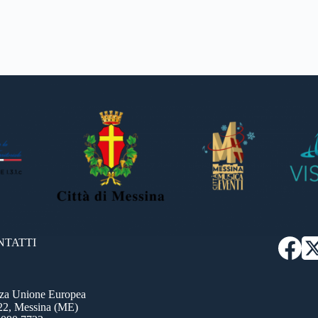
NTATTI
zza Unione Europea
22, Messina (ME)