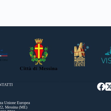
NTATTI
zza Unione Europea
22, Messina (ME)