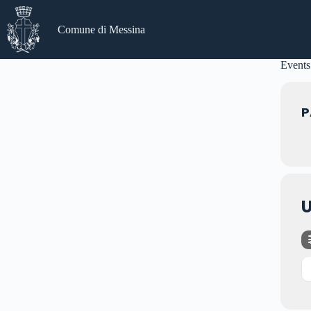
Salta
al
Comune di Messina
contenuto
Events 
P