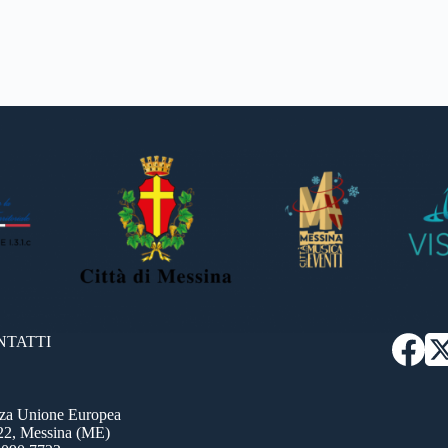
NTATTI
zza Unione Europea
22, Messina (ME)