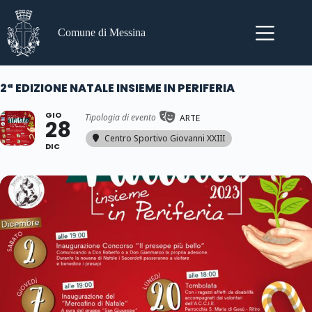
Salta
al
contenuto
Comune di Messina
2ª EDIZIONE NATALE INSIEME IN PERIFERIA
GIO
Tipologia di evento
ARTE
28
Centro Sportivo Giovanni XXIII
DIC