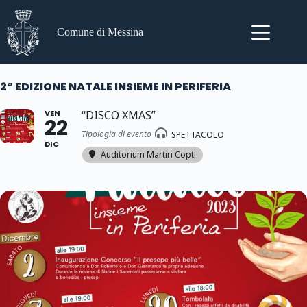
Salta
al
contenuto
Comune di Messina
2ª EDIZIONE NATALE INSIEME IN PERIFERIA
VEN
“DISCO XMAS”
22
Tipologia di evento
SPETTACOLO
DIC
Auditorium Martiri Copti