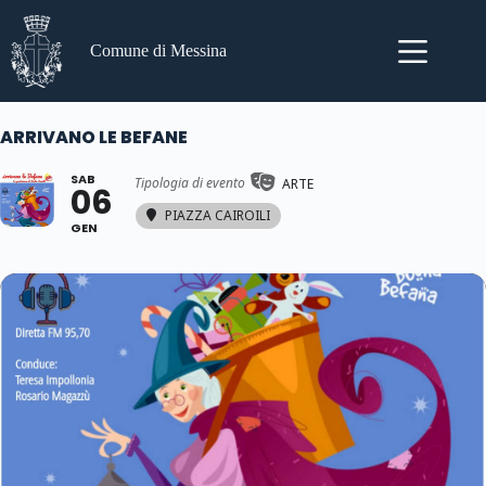
Salta
al
contenuto
Comune di Messina
ARRIVANO LE BEFANE
SAB
Tipologia di evento
ARTE
06
PIAZZA CAIROILI
GEN