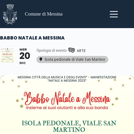
Salta
al
contenuto
Comune di Messina
BABBO NATALE A MESSINA
MER
Tipologia di evento
ARTE
20
Isola pedonale di Viale San Martino
DIC