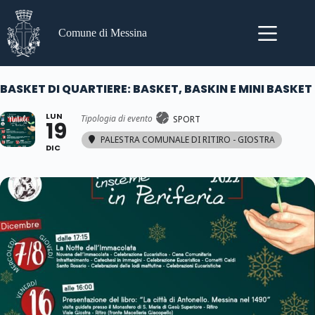
Salta
al
contenuto
Comune di Messina
BASKET DI QUARTIERE: BASKET, BASKIN E MINI BASKET
LUN
Tipologia di evento
SPORT
19
PALESTRA COMUNALE DI RITIRO - GIOSTRA
DIC