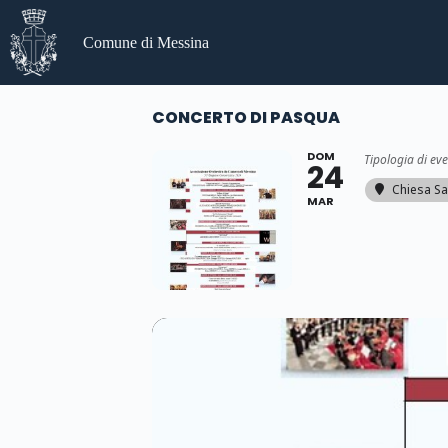
Salta
al
Comune di Messina
contenuto
CONCERTO DI PASQUA
DOM
Tipologia di ev
24
Chiesa Sa
MAR