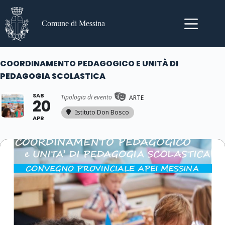
Salta
al
contenuto
Comune di Messina
COORDINAMENTO PEDAGOGICO E UNITÀ DI
PEDAGOGIA SCOLASTICA
SAB
Tipologia di evento
ARTE
20
Istituto Don Bosco
APR