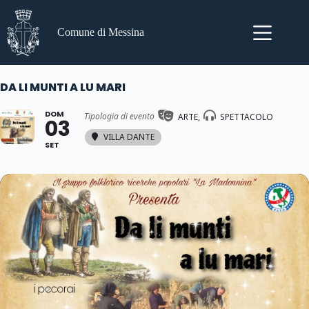
Salta
al
contenuto
Comune di Messina
DA LI MUNTI A LU MARI
DOM
Tipologia di evento
ARTE,
SPETTACOLO
03
VILLA DANTE
SET