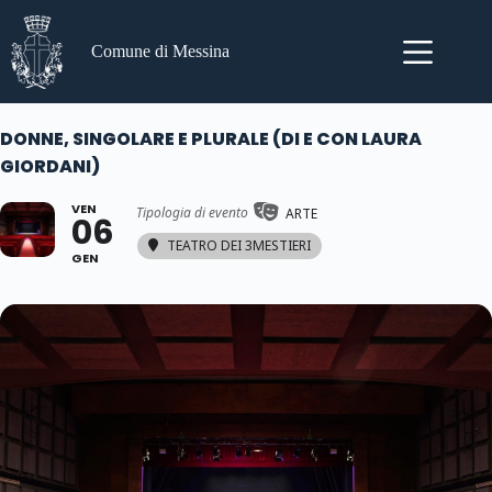
Salta
al
contenuto
Comune di Messina
DONNE, SINGOLARE E PLURALE (DI E CON LAURA
GIORDANI)
VEN
Tipologia di evento
ARTE
06
TEATRO DEI 3MESTIERI
GEN