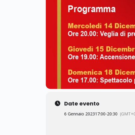
Date evento
6 Gennaio 2023
17:00
-
20:30
(GMT+0