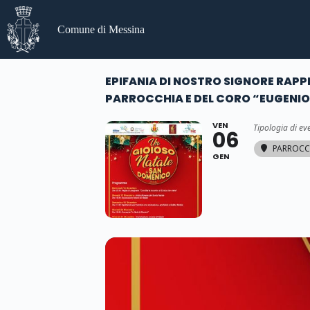
Salta
al
Comune di Messina
contenuto
EPIFANIA DI NOSTRO SIGNORE RAPP
PARROCCHIA E DEL CORO “EUGENIO
VEN
Tipologia di ev
06
PARROCC
GEN