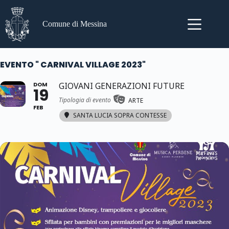
Salta
al
contenuto
Comune di Messina
EVENTO " CARNIVAL VILLAGE 2023"
DOM
GIOVANI GENERAZIONI FUTURE
19
Tipologia di evento
ARTE
FEB
SANTA LUCIA SOPRA CONTESSE