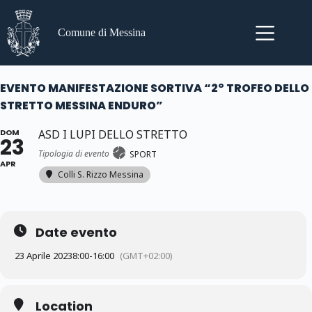
Salta
al
contenuto
Comune di Messina
EVENTO MANIFESTAZIONE SORTIVA “2° TROFEO DELLO
STRETTO MESSINA ENDURO”
DOM
ASD I LUPI DELLO STRETTO
23
Tipologia di evento
SPORT
APR
Colli S. Rizzo Messina
Date evento
23 Aprile 2023
8:00
-
16:00
(GMT+02:00)
Location