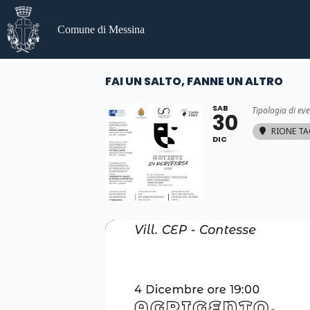
Salta
al
Comune di Messina
contenuto
FAI UN SALTO, FANNE UN ALTRO
SAB
Tipologia di ev
30
RIONE T
DIC