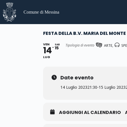
Salta
al
Comune di Messina
contenuto
FESTA DELLA B.V. MARIA DEL MONT
VEN
Tipologia di evento
SAB
ARTE,
SP
14
15
LUG
Date evento
14 Luglio 2023
21:30
-
15 Luglio 2023
AGGIUNGI AL CALENDARIO