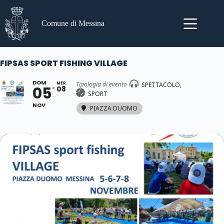
Salta
al
contenuto
Comune di Messina
FIPSAS SPORT FISHING VILLAGE
DOM
Tipologia di evento
MER
SPETTACOLO,
05
08
SPORT
NOV
PIAZZA DUOMO