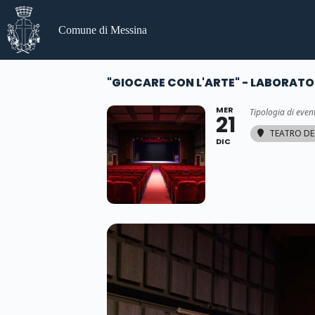
Salta
al
Comune di Messina
contenuto
"GIOCARE CON L'ARTE" - LABORATO
MER
Tipologia di even
21
TEATRO DEI
DIC