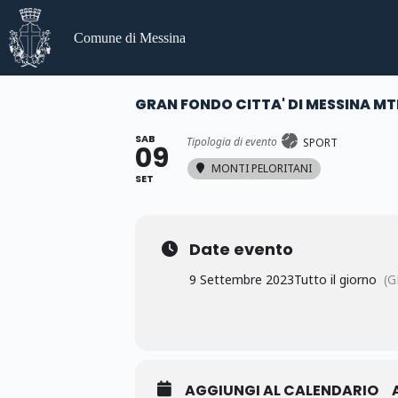
Salta
al
Comune di Messina
contenuto
GRAN FONDO CITTA' DI MESSINA MT
SAB
Tipologia di evento
SPORT
09
MONTI PELORITANI
SET
Date evento
9 Settembre 2023
Tutto il giorno
(G
AGGIUNGI AL CALENDARIO