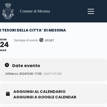
Salta
al
contenuto
Comune di Messina
I TESORI DELLA CITTA’ DI MESSINA
DOM
Tipologia di evento
SPORT
24
MAR
Date evento
24 Marzo 2024
10:00
-
17:00
(GMT+01:00)
AGGIUNGI AL CALENDARIO
AGGIUNGI A GOOGLE CALENDAR