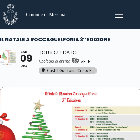
Salta
al
contenuto
Comune di Messina
IL NATALE A ROCCAGUELFONIA 3ª EDIZIONE
SAB
TOUR GUIDATO
09
Tipologia di evento
ARTE
DIC
Castel Guelfonia Cristo Re