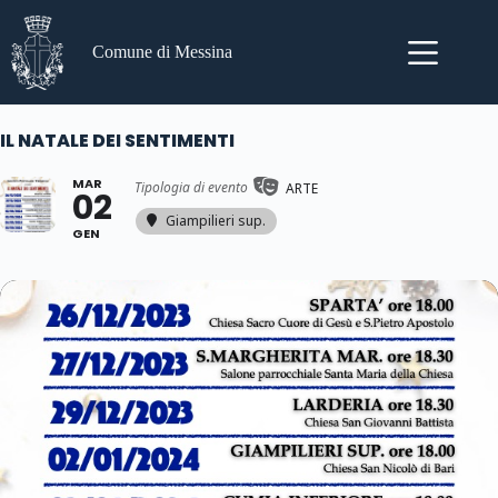
Salta
al
contenuto
Comune di Messina
IL NATALE DEI SENTIMENTI
MAR
Tipologia di evento
ARTE
02
Giampilieri sup.
GEN