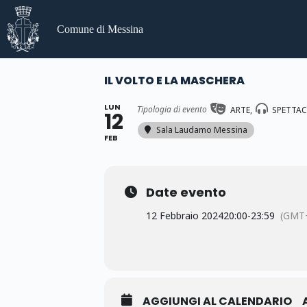
Salta
al
Comune di Messina
contenuto
IL VOLTO E LA MASCHERA
LUN
Tipologia di evento
ARTE,
SPETTA
12
Sala Laudamo Messina
FEB
Date evento
12 Febbraio 2024
20:00
-
23:59
(GMT+
AGGIUNGI AL CALENDARIO