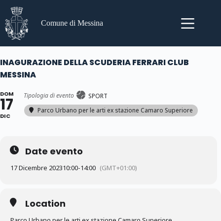
Salta
al
contenuto
Comune di Messina
INAGURAZIONE DELLA SCUDERIA FERRARI CLUB
MESSINA
DOM
Tipologia di evento
SPORT
17
Parco Urbano per le arti ex stazione Camaro Superiore
DIC
Date evento
17 Dicembre 2023
10:00
-
14:00
(GMT+01:00)
Location
Parco Urbano per le arti ex stazione Camaro Superiore