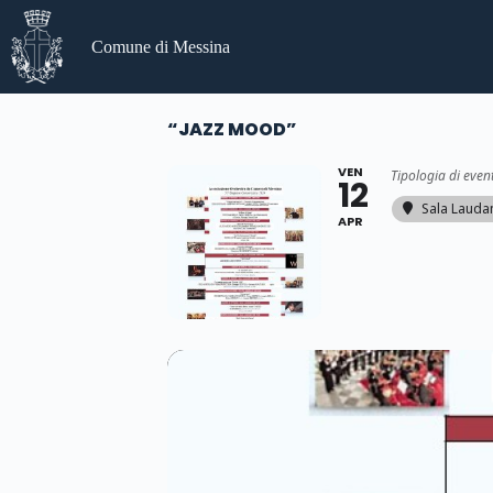
Salta
al
Comune di Messina
contenuto
“JAZZ MOOD”
VEN
Tipologia di even
12
Sala Laud
APR