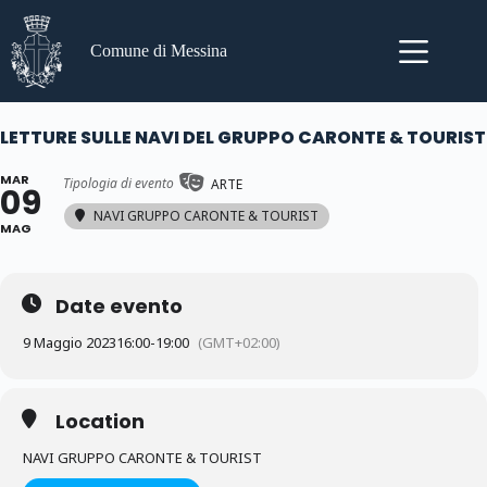
Salta
al
contenuto
Comune di Messina
LETTURE SULLE NAVI DEL GRUPPO CARONTE & TOURIST
MAR
Tipologia di evento
ARTE
09
NAVI GRUPPO CARONTE & TOURIST
MAG
Date evento
9 Maggio 2023
16:00
-
19:00
(GMT+02:00)
Location
NAVI GRUPPO CARONTE & TOURIST