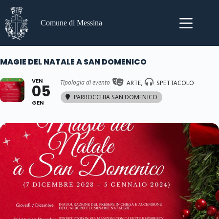
Salta
al
contenuto
Comune di Messina
MAGIE DEL NATALE A SAN DOMENICO
VEN
Tipologia di evento
ARTE,
SPETTACOLO
05
PARROCCHIA SAN DOMENICO
GEN