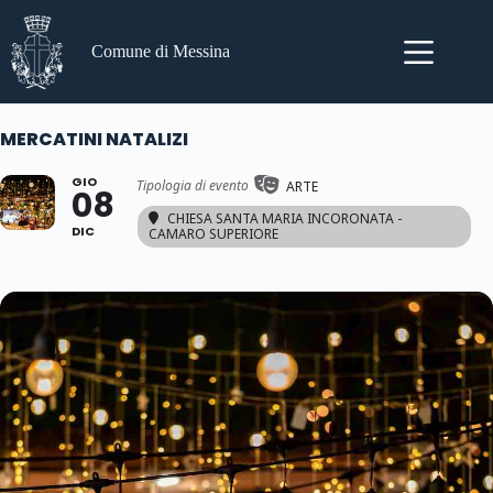
Salta
al
contenuto
Comune di Messina
MERCATINI NATALIZI
GIO
Tipologia di evento
ARTE
08
CHIESA SANTA MARIA INCORONATA -
DIC
CAMARO SUPERIORE