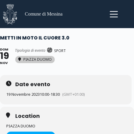
Salta
al
contenuto
Comune di Messina
METTI IN MOTO IL CUORE 3.0
DOM
Tipologia di evento
SPORT
19
PIAZZA DUOMO
NOV
Date evento
19 Novembre 2023
10:00
-
18:30
(GMT+01:00)
Location
PIAZZA DUOMO