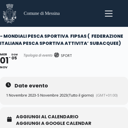
Salta
al
contenuto
Comune di Messina
- MONDIALI PESCA SPORTIVA FIPSAS ( FEDERAZIONE
ITALIANA PESCA SPORTIVA ATTIVITA’ SUBACQUEE)
MER
Tipologia di evento
DOM
SPORT
01
05
NOV
Date evento
1 Novembre 2023
-
5 Novembre 2023
(Tutto il giorno)
(GMT+01:00)
AGGIUNGI AL CALENDARIO
AGGIUNGI A GOOGLE CALENDAR