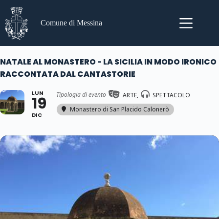
Salta
al
contenuto
Comune di Messina
NATALE AL MONASTERO - LA SICILIA IN MODO IRONICO
RACCONTATA DAL CANTASTORIE
LUN
Tipologia di evento
ARTE,
SPETTACOLO
19
Monastero di San Placido Calonerò
DIC