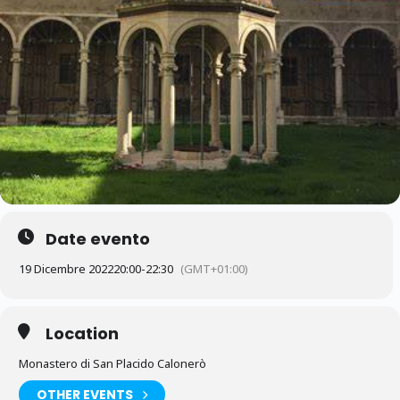
Date evento
19 Dicembre 2022
20:00
-
22:30
(GMT+01:00)
Location
Monastero di San Placido Calonerò
OTHER EVENTS