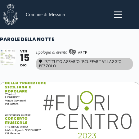
Salta
al
contenuto
Comune di Messina
PAROLE DELLA NOTTE
VEN
Tipologia di evento
ARTE
15
ISTITUTO AGRARIO "P.CUPPARI" VILLAGGIO
DIC
PEZZOLO