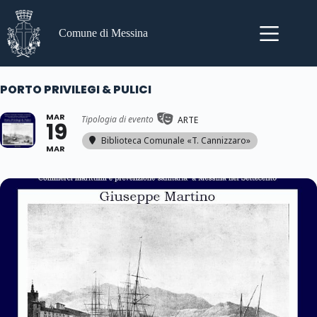
Salta
al
contenuto
Comune di Messina
PORTO PRIVILEGI & PULICI
MAR
Tipologia di evento
ARTE
19
Biblioteca Comunale «T. Cannizzaro»
MAR