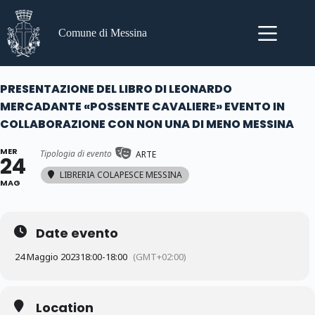
Salta
al
contenuto
Comune di Messina
PRESENTAZIONE DEL LIBRO DI LEONARDO
MERCADANTE «POSSENTE CAVALIERE» EVENTO IN
COLLABORAZIONE CON NON UNA DI MENO MESSINA
MER
Tipologia di evento
ARTE
24
LIBRERIA COLAPESCE MESSINA
MAG
Date evento
24 Maggio 2023
18:00
-
18:00
(GMT+02:00)
Location