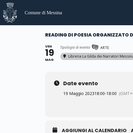
Salta
al
Comune di Messina
contenuto
READING DI POESIA ORGANIZZATO D
VEN
Tipologia di evento
ARTE
19
Libreria La Gilda dei Narratori Messin
MAG
Date evento
19 Maggio 2023
18:00
-
18:00
(GMT+0
AGGIUNGI AL CALENDARIO