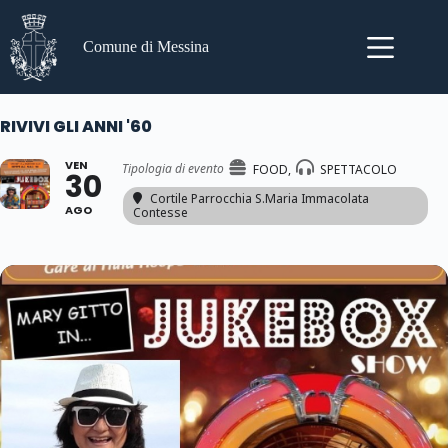
Salta
al
contenuto
Comune di Messina
RIVIVI GLI ANNI '60
VEN
Tipologia di evento
FOOD,
SPETTACOLO
30
Cortile Parrocchia S.Maria Immacolata
AGO
Contesse