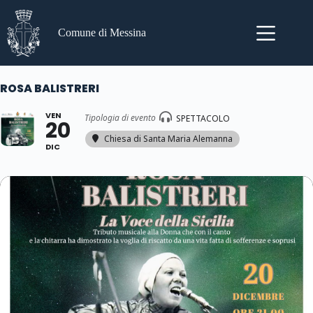
Salta
al
contenuto
Comune di Messina
ROSA BALISTRERI
VEN
Tipologia di evento
SPETTACOLO
20
Chiesa di Santa Maria Alemanna
DIC