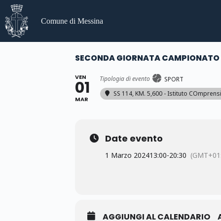
Salta
al
Comune di Messina
contenuto
SECONDA GIORNATA CAMPIONATO
VEN
Tipologia di evento
SPORT
01
SS 114, KM. 5,600 - Istituto COmpren
MAR
Date evento
1 Marzo 2024
13:00
-
20:30
(GMT+01:
AGGIUNGI AL CALENDARIO