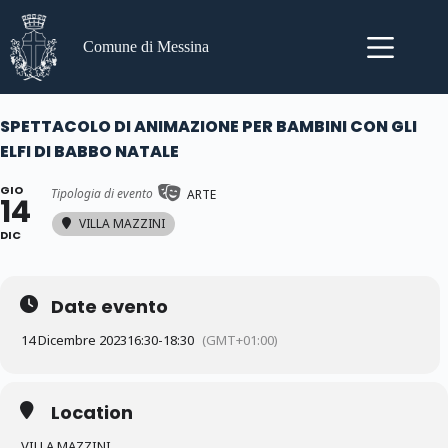
Salta
al
contenuto
Comune di Messina
SPETTACOLO DI ANIMAZIONE PER BAMBINI CON GLI
ELFI DI BABBO NATALE
GIO
Tipologia di evento
ARTE
14
VILLA MAZZINI
DIC
Date evento
14 Dicembre 2023
16:30
-
18:30
(GMT+01:00)
Location
VILLA MAZZINI