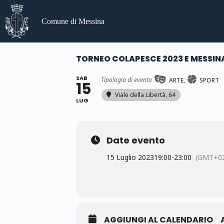
Salta
al
Comune di Messina
contenuto
TORNEO COLAPESCE 2023 E MESSIN
SAB
Tipologia di evento
ARTE,
SPORT
15
Viale della Libertà, 64
LUG
Date evento
15 Luglio 2023
19:00
-
23:00
(GMT+02
AGGIUNGI AL CALENDARIO