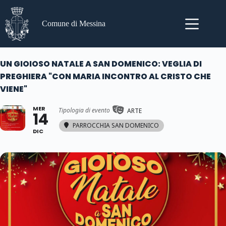
Salta
al
contenuto
Comune di Messina
UN GIOIOSO NATALE A SAN DOMENICO: VEGLIA DI
PREGHIERA "CON MARIA INCONTRO AL CRISTO CHE
VIENE"
MER
Tipologia di evento
ARTE
14
PARROCCHIA SAN DOMENICO
DIC