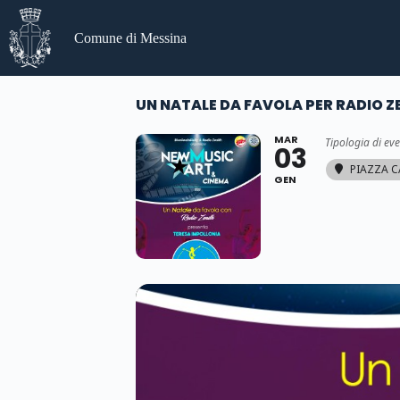
Salta
al
Comune di Messina
contenuto
UN NATALE DA FAVOLA PER RADIO Z
MAR
Tipologia di ev
03
PIAZZA C
GEN