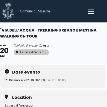
Salta
al
contenuto
Comune di Messina
"VIA DELL’ACQUA” TREKKING URBANO E MESSINA
WALKING ON TOUR
MER
Tipologia di evento
Cultura
20
La casa di Vincenzo
DIC
Date evento
20 Dicembre 2023
10:00
-
13:00
(GMT+01:00)
Location
La casa di Vincenzo