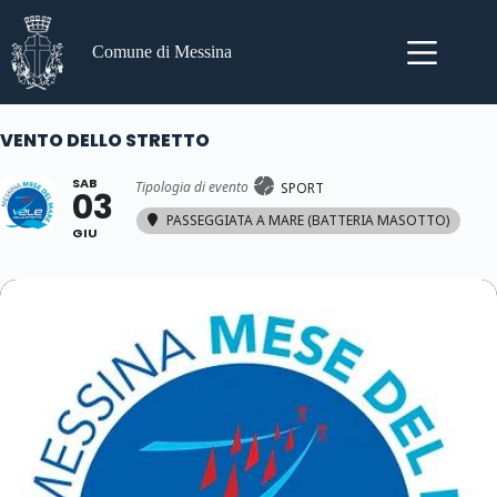
Salta
al
contenuto
Comune di Messina
VENTO DELLO STRETTO
SAB
Tipologia di evento
SPORT
03
PASSEGGIATA A MARE (BATTERIA MASOTTO)
GIU